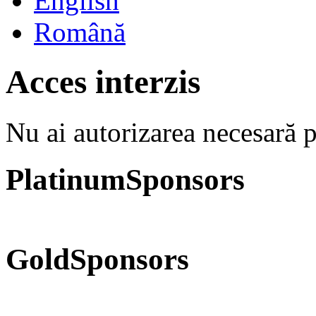
English
Română
Acces interzis
Nu ai autorizarea necesară p
Platinum
Sponsors
Gold
Sponsors